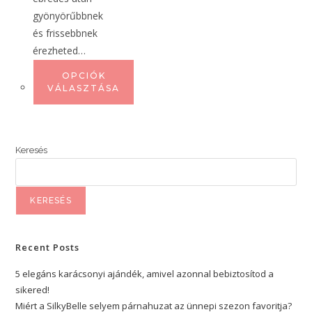
gyönyörűbbnek
és frissebbnek
érezheted…
OPCIÓK
VÁLASZTÁSA
Keresés
KERESÉS
Recent Posts
5 elegáns karácsonyi ajándék, amivel azonnal bebiztosítod a
sikered!
Miért a SilkyBelle selyem párnahuzat az ünnepi szezon favoritja?