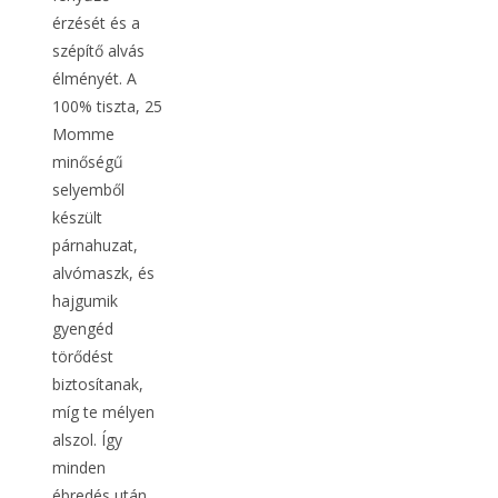
érzését és a
szépítő alvás
élményét. A
100% tiszta, 25
Momme
minőségű
selyemből
készült
párnahuzat,
alvómaszk, és
hajgumik
gyengéd
törődést
biztosítanak,
míg te mélyen
alszol. Így
minden
ébredés után