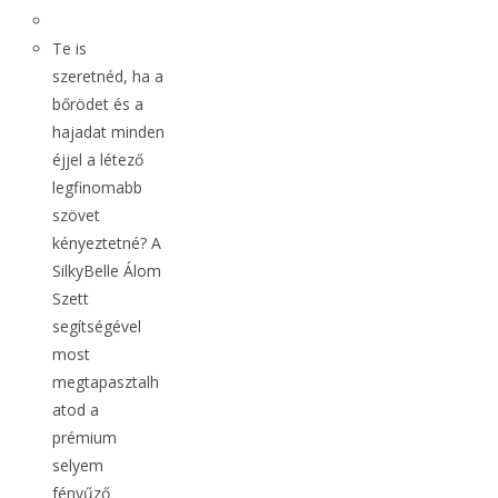
Te is
szeretnéd, ha a
bőrödet és a
hajadat minden
éjjel a létező
legfinomabb
szövet
kényeztetné? A
SilkyBelle Álom
Szett
segítségével
most
megtapasztalh
atod a
prémium
selyem
fényűző