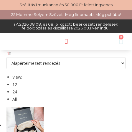
Szállítás 1 munkanap és 30.000 Ft felett ingyenes
25 Momme Selyem Szövet- Még finomabb, Még puhább!
ℹ️ A 2026.08.08. és 08.16. között beérkezett rendelések
feldolgozása és kiszállítása 2026.08.17-én indul.
0
View:
12
24
All