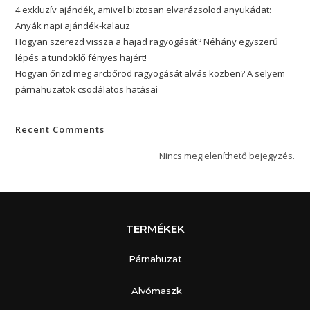
4 exkluzív ajándék, amivel biztosan elvarázsolod anyukádat:
Anyák napi ajándék-kalauz
Hogyan szerezd vissza a hajad ragyogását? Néhány egyszerű
lépés a tündöklő fényes hajért!
Hogyan őrizd meg arcbőröd ragyogását alvás közben? A selyem
párnahuzatok csodálatos hatásai
Recent Comments
Nincs megjeleníthető bejegyzés.
TERMÉKEK
Párnahuzat
Alvómaszk