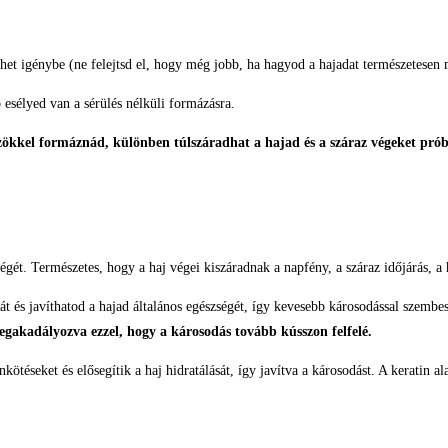
vehet igénybe (ne felejtsd el, hogy még jobb, ha hagyod a hajadat természetesen
esélyed van a sérülés nélküli formázásra.
özökkel formáznád, különben túlszáradhat a hajad és a száraz végeket prób
égét. Természetes, hogy a haj végei kiszáradnak a napfény, a száraz időjárás, a
t és javíthatod a hajad általános egészségét, így kevesebb károsodással szembe
egakadályozva ezzel, hogy a károsodás tovább kússzon felfelé.
ötéseket és elősegítik a haj hidratálását, így javítva a károsodást. A keratin a