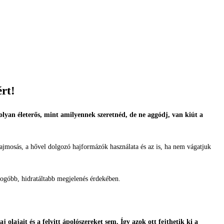
rt!
 olyan életerős, mint amilyennek szeretnéd, de ne aggódj, van kiút a
ajmosás, a hővel dolgozó hajformázók használata és az is, ha nem vágatjuk
yogóbb, hidratáltabb megjelenés érdekében.
j olajait és a felvitt ápolószereket sem. Így azok ott fejthetik ki a