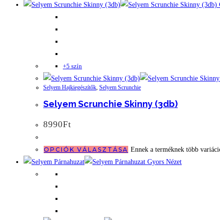
+5 szín
Selyem Hajkiegészítők
,
Selyem Scrunchie
Selyem Scrunchie Skinny (3db)
8990
Ft
OPCIÓK VÁLASZTÁSA
Ennek a terméknek több variáció
Gyors Nézet