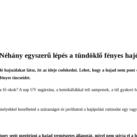
Néhány egyszerű lépés a tündöklő fényes hajé
ó hajszálakat látsz, itt az ideje cselekedni. Lehet, hogy a hajad nem pont
ényes tincseidet.
 a fő okok? A nap UV sugárzása, a kemikáliákkal teli samponok, a túl gyakori h
elyekkel kezelheted a szárazságot és javíthatod a hajápolási rutinodat egy rag
 hogy segít megőrizni a hajad természetes állapotát, mivel nem szívja el a ha