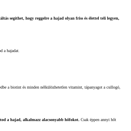
tás segíthet, hogy reggelre a hajad olyan friss és élettel teli legyen,
d a hajadat.
dbe a biotint és minden nélkülözhetetlen vitamint, tápanyagot a csillogó,
ítod a hajad, alkalmazz alacsonyabb hőfokot.
Csak éppen annyi hőt