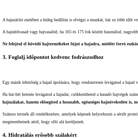
A hajszárító esetében a hideg beállítás is elvégzi a munkát, bár ez több időt 
A hajsütővasad vagy hajvasalód, ha 165 és 175 fok között használod, nagyobb 
Ne felejtsd el hővédő hajtermékeket fújni a hajadra, mielőtt forró eszk
3. Foglalj időpontot kedvenc fodrászodhoz
Egy másik lehetőség a hajad ápolására, hogy rendszeresen levágatod a hajad v
Ha hat-hét hetente levágatod a hajadat, csökkentheted a hasadó hajvégek számá
hajszálakat, hanem elősegíted a hosszabb, egészséges hajnövekedést is, m
Számos termék áll rendelkezésre, amelyek képesek helyrehozni a sérült proteink
megmenthetnek attól, hogy olló alá kerüljenek.
4. Hidratálás erősebb szálakért