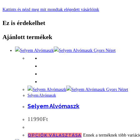
Kattints és nézd meg mit mondtak elégedett vásárlóink
Ez is érdekelhet
Ajánlott termékek
Gyors Nézet
Gyors Nézet
Selyem Alvómaszk
Selyem Alvómaszk
11990
Ft
OPCIÓK VÁLASZTÁSA
Ennek a terméknek több variáció