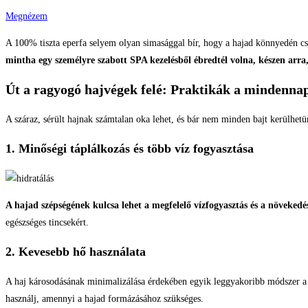
Megnézem
A 100% tiszta eperfa selyem olyan simasággal bír, hogy a hajad könnyedén cs
mintha egy személyre szabott SPA kezelésből ébredtél volna, készen arra
Út a ragyogó hajvégek felé: Praktikák a mindenna
A száraz, sérült hajnak számtalan oka lehet, és bár nem minden bajt kerülhet
1. Minőségi táplálkozás és több víz fogyasztása
A hajad szépségének kulcsa lehet a megfelelő vízfogyasztás és a növeked
egészséges tincsekért.
2. Kevesebb hő használata
A haj károsodásának minimalizálása érdekében egyik leggyakoribb módszer a
használj, amennyi a hajad formázásához szükséges.