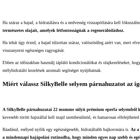
Ha száraz a hajad, a hidratálásra és a nedvesség visszapótlására kell fókuszál
természetes olajait, amelyek létfontosságúak a regenerálódáshoz.
Ha tehát úgy érzed, a hajad túlzottan száraz, valószínűleg azért van, mert elves
visszanyerni egészséges ragyogását.
Ebben az időszakban használj tápláló kondicionálókat és olajkezeléseket, hogy
mélyhidratáló kezelések azonnali segítséget nyújthatnak.
Miért válassz SilkyBelle selyem párnahuzatot az igé
A SilkyBelle párnahuzatai 22 momme súlyú prémium eperfa selyemből kés
kevesebb törött hajszállal kell majd szembesülnöd, és hamarosan elfelejtheted
Ráadásul, esélyed nyílik egy egészségesebb, hidratáltabb hajkoronára is.
Az a
a mindennapi hajápolási rutinodba, hogy minden egyes nap szebb és egés