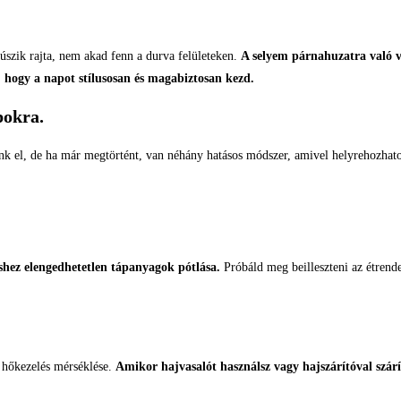
úszik rajta, nem akad fenn a durva felületeken.
A selyem párnahuzatra való vál
, hogy a napot stílusosan és magabiztosan kezd.
pokra.
ünk el, de ha már megtörtént, van néhány hatásos módszer, amivel helyrehozhato
éshez elengedhetetlen tápanyagok pótlása.
Próbáld meg beilleszteni az étrende
 hőkezelés mérséklése.
Amikor hajvasalót használsz vagy hajszárítóval szár