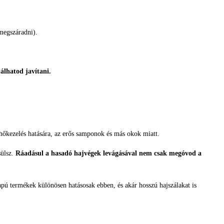
 megszáradni).
álhatod javítani.
 hőkezelés hatására, az erős samponok és más okok miatt.
sülsz.
Ráadásul a hasadó hajvégek levágásával nem csak megóvod a
lapú termékek különösen hatásosak ebben, és akár hosszú hajszálakat is