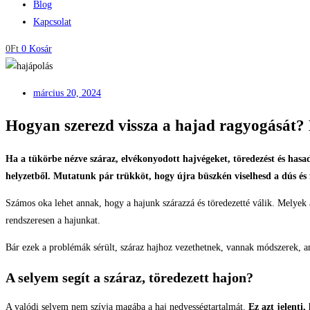
Blog
Kapcsolat
0
Ft
0
Kosár
március 20, 2024
Hogyan szerezd vissza a hajad ragyogását? 
Ha a tükörbe nézve száraz, elvékonyodott hajvégeket, töredezést és hasad
helyzetből. Mutatunk pár trükköt, hogy újra büszkén viselhesd a dús és f
Számos oka lehet annak, hogy a hajunk szárazzá és töredezetté válik. Melyek
rendszeresen a hajunkat.
Bár ezek a problémák sérült, száraz hajhoz vezethetnek, vannak módszerek, am
A selyem segít a száraz, töredezett hajon?
A valódi selyem nem szívja magába a haj nedvességtartalmát.
Ez azt jelenti,