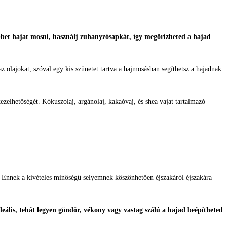
bet hajat mosni, használj zuhanyzósapkát, így megőrizheted a hajad
 az olajokat, szóval egy kis szünetet tartva a hajmosásban segíthetsz a hajadnak
ezelhetőségét. Kókuszolaj, argánolaj, kakaóvaj, és shea vajat tartalmazó
Ennek a kivételes minőségű selyemnek köszönhetően éjszakáról éjszakára
ális, tehát legyen göndör, vékony vagy vastag szálú a hajad beépítheted