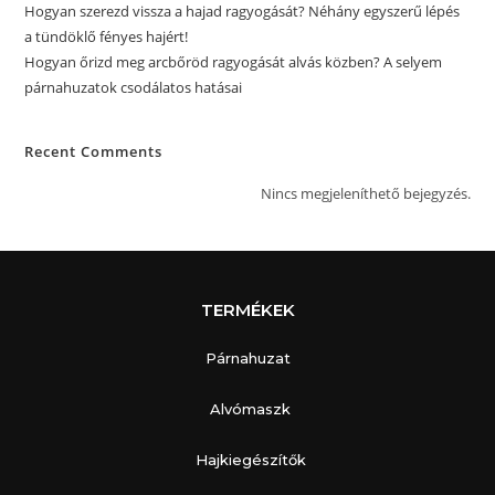
Hogyan szerezd vissza a hajad ragyogását? Néhány egyszerű lépés
a tündöklő fényes hajért!
Hogyan őrizd meg arcbőröd ragyogását alvás közben? A selyem
párnahuzatok csodálatos hatásai
Recent Comments
Nincs megjeleníthető bejegyzés.
TERMÉKEK
Párnahuzat
Alvómaszk
Hajkiegészítők