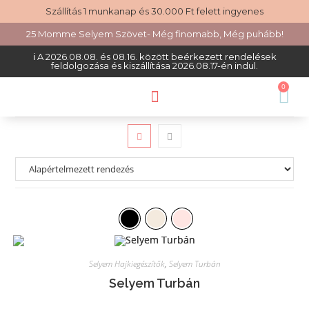
Szállítás 1 munkanap és 30.000 Ft felett ingyenes
25 Momme Selyem Szövet- Még finomabb, Még puhább!
ℹ️ A 2026.08.08. és 08.16. között beérkezett rendelések
feldolgozása és kiszállítása 2026.08.17-én indul.
0
Selyem Hajkiegészítők
,
Selyem Turbán
Selyem Turbán