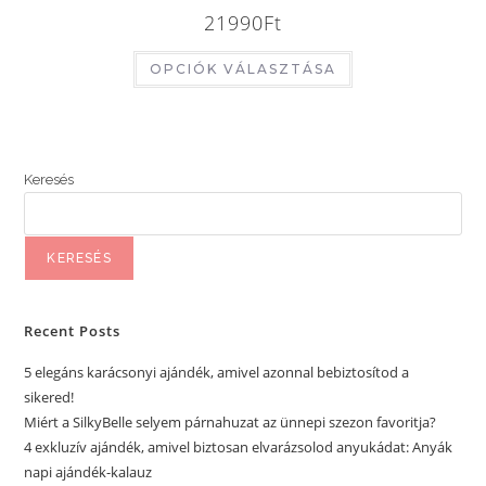
21990
Ft
OPCIÓK VÁLASZTÁSA
Keresés
KERESÉS
Recent Posts
5 elegáns karácsonyi ajándék, amivel azonnal bebiztosítod a
sikered!
Miért a SilkyBelle selyem párnahuzat az ünnepi szezon favoritja?
4 exkluzív ajándék, amivel biztosan elvarázsolod anyukádat: Anyák
napi ajándék-kalauz