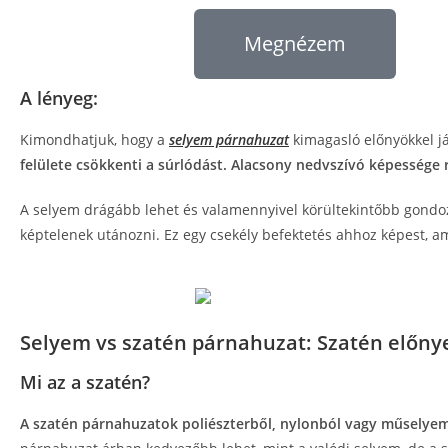
Megnézem
A lényeg:
Kimondhatjuk, hogy a
selyem párnahuzat
kimagasló előnyökkel já
felülete csökkenti a súrlódást. Alacsony nedvszívó képessége r
A selyem drágább lehet és valamennyivel körültekintőbb gondozá
képtelenek utánozni. Ez egy csekély befektetés ahhoz képest, a
Selyem vs szatén párnahuzat: Szatén előnye
Mi az a szatén?
A szatén párnahuzatok poliészterből, nylonból vagy műselyem