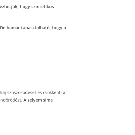
ezhetjük, hogy szintetikus
De hamar tapasztalható, hogy a
haj szöszösödését és csökkenti a
göndörödést.
A selyem sima