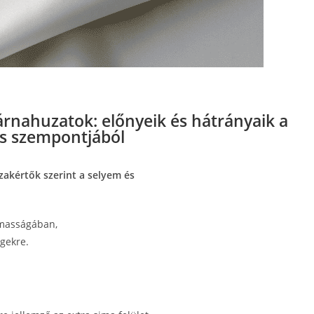
árnahuzatok: előnyeik és hátrányaik a
vás szempontjából
zakértők szerint a selyem és
lmasságában,
gekre.