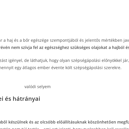
r a haj és a bőr egészége szempontjából és jelentős mértékben jav
évén nem szívja fel az egészséghez szükséges olajokat a hajból é
st igényel, de láthatjuk, hogy olyan szépségápolási előnyökkel já
mennyit egy átlagos ember évente költ szépségápolási szerekre.
i és hátrányai
ből készülnek és az olcsóbb előállításuknak köszönhetően megf