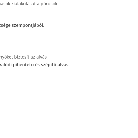
ások kialakulását a pórusok
szsége szempontjából.
yöket biztosít az alvás
alódi pihentető és szépítő alvás