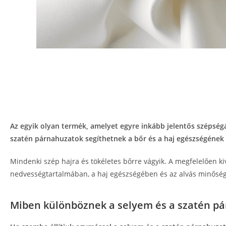
Az egyik olyan termék, amelyet egyre inkább jelentős szépség
szatén párnahuzatok segíthetnek a bőr és a haj egészségének
Mindenki szép hajra és tökéletes bőrre vágyik. A megfelelően k
nedvességtartalmában, a haj egészségében és az alvás minőségé
Miben különböznek a selyem és a szatén p