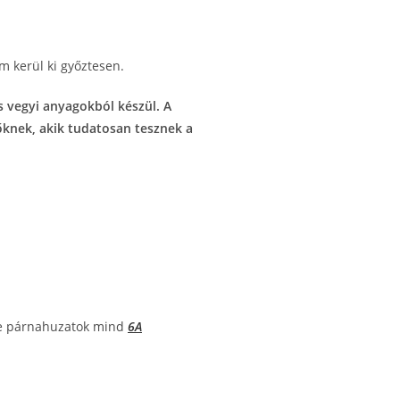
m kerül ki győztesen.
és vegyi anyagokból készül. A
nőknek, akik tudatosan tesznek a
lle párnahuzatok mind
6A