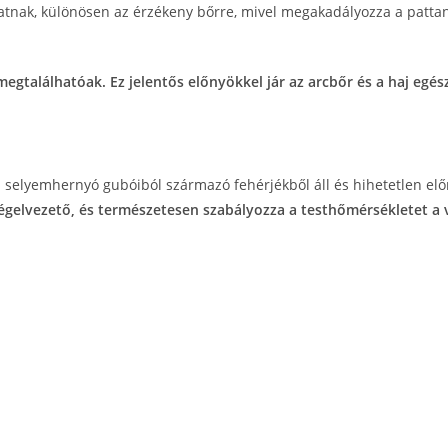
atnak, különösen az érzékeny bőrre, mivel megakadályozza a pattan
egtalálhatóak. Ez jelentős előnyökkel jár az arcbőr és a haj egé
selyemhernyó gubóiból származó fehérjékből áll és hihetetlen előn
gelvezető, és természetesen szabályozza a testhőmérsékletet a v