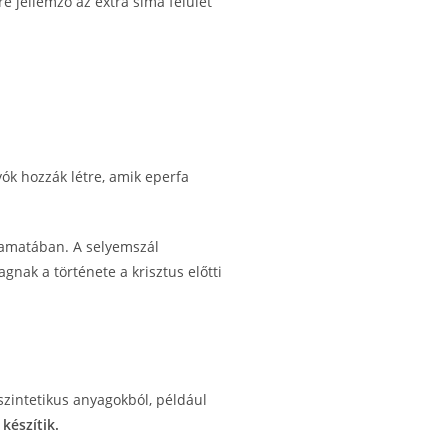
e jellemző az extra sima felület
k hozzák létre, amik eperfa
lyamatában. A selyemszál
nak a története a krisztus előtti
szintetikus anyagokból, például
készítik.