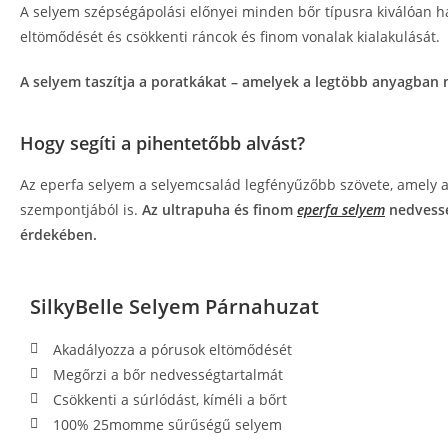
A selyem szépségápolási előnyei minden bőr típusra kiválóan h
eltömődését és csökkenti ráncok és finom vonalak kialakulását.
A selyem taszítja a poratkákat – amelyek a legtöbb anyagban m
Hogy segíti a pihentetőbb alvást?
Az eperfa selyem a selyemcsalád legfényűzőbb szövete, amely a 
szempontjából is.
Az ultrapuha és finom
eperfa selyem
nedvessé
érdekében.
SilkyBelle Selyem Párnahuzat
Akadályozza a pórusok eltömődését
Megőrzi a bőr nedvességtartalmát
Csökkenti a súrlódást, kíméli a bőrt
100% 25momme sűrűségű selyem