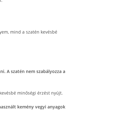
i.
elyem, mind a szatén kevésbé
zni. A szatén nem szabályozza a
 kevésbé minőségi érzést nyújt.
 használt kemény vegyi anyagok