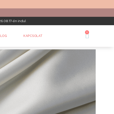
6.08.17-én indul.
0
BLOG
KAPCSOLAT