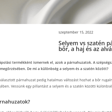
szeptember 15, 2022
Selyem vs szatén p
bőr, a haj és az al
ápolási termékként ismernek el, azok a párnahuzatok. A szépségs
 megőrzésében. De mi a különbség a selyem és a szatén között?
iválasztott párnahuzat pedig hatalmas változást hozhat a bőr ruga
ben. Vessünk egy pillantást a selyem és a szatén közötti különbsé
árnahuzatok?