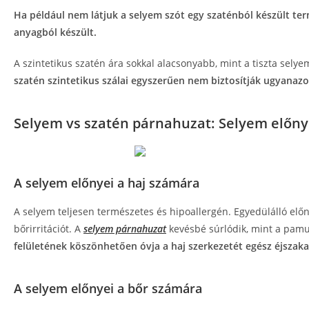
Ha például nem látjuk a selyem szót egy szaténból készült term
anyagból készült.
A szintetikus szatén ára sokkal alacsonyabb, mint a tiszta selye
szatén szintetikus szálai egyszerűen nem biztosítják ugyanazo
Selyem vs szatén párnahuzat: Selyem előny
A selyem előnyei a haj számára
A selyem teljesen természetes és hipoallergén. Egyedülálló előn
bőrirritációt. A
selyem párnahuzat
kevésbé súrlódik, mint a pamu
felületének köszönhetően óvja a haj szerkezetét egész éjszaka
A selyem előnyei a bőr számára