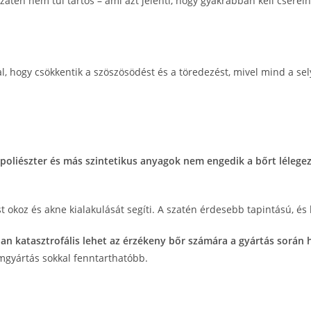
atén nem túl tartós – ami azt jelenti, hogy gyakrabban kell cseréln
al, hogy csökkentik a szöszösödést és a töredezést, mivel mind a s
 poliészter és más szintetikus anyagok nem engedik a bőrt lélege
 okoz és akne kialakulását segíti. A szatén érdesebb tapintású, és
an katasztrofális lehet az érzékeny bőr számára a gyártás során
emgyártás sokkal fenntarthatóbb.