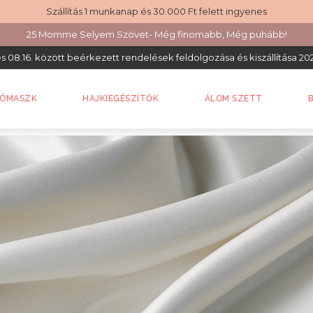
Szállítás 1 munkanap és 30.000 Ft felett ingyenes
25 Momme Selyem Szövet- Még finomabb, Még puhább!
 és 08.16. között beérkezett rendelések feldolgozása és kiszállítása 202
VÓMASZK
HAJKIEGÉSZÍTŐK
ÁLOM SZETT