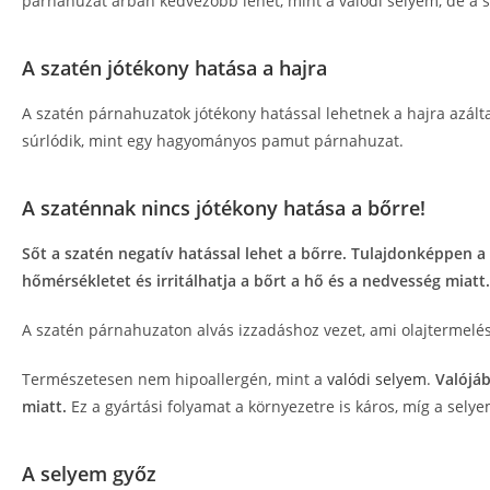
párnahuzat árban kedvezőbb lehet, mint a valódi selyem, de a sz
A szatén jótékony hatása a hajra
A szatén párnahuzatok jótékony hatással lehetnek a hajra azált
súrlódik, mint egy hagyományos pamut párnahuzat.
A szaténnak nincs jótékony hatása a bőrre!
Sőt a szatén negatív hatással lehet a bőrre. Tulajdonképpen a
hőmérsékletet és irritálhatja a bőrt a hő és a nedvesség miatt.
A szatén párnahuzaton alvás izzadáshoz vezet, ami olajtermelést
Természetesen nem hipoallergén, mint a
valódi selyem
.
Valójáb
miatt.
Ez a gyártási folyamat a környezetre is káros, míg a sely
A selyem győz