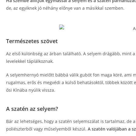
Ha szembe állítjuk egymással a selyem és a szatén párnahuzat
de, az egyiknek jó néhány előnye van a másikkal szemben.
Természetes szövet
Az első különbség az árban található. A selyem drágább, mint 
levelekkel táplálkoznak.
A selyemhernyó mielőtt bábbá válik gubót fon maga köré, ami me
rugalmas, erős és megvédi a külső behatásoktól, többek között e
ősi Kínába nyúlik vissza.
A szatén az selyem?
Bár az lehetséges, hogy a szatén selyemszálat is tartalmaz, de 
poliészterből vagy műselyemből készül.
A szatén valójában a sz