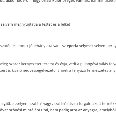
ot, akkor kiderül, hogy óriási különbségek vannak.
Bár mindkettőr
a szatén és ennek jónéhány oka van. Az
eperfa selymet
selyemhernyó
leg száraz környezetet teremt és óvja, védi a pillangóvá válás fo
zért is kiváló nedvességelvezető. Ennek a fényűző természetes anyag
a legtöbb „selyem szatén” vagy „szatén” néven forgalmazott termék 
övet szövési mintájára utal, nem pedig arra az anyagra, amelyből 