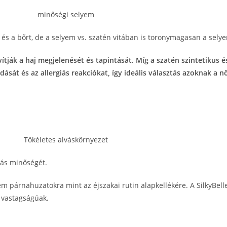
és a bőrt, de a selyem vs. szatén vitában is toronymagasan a selye
ítják a haj megjelenését és tapintását. Míg a szatén szintetikus 
dását és az allergiás reakciókat, így ideális választás azoknak a 
lvás minőségét.
m párnahuzatokra mint az éjszakai rutin alapkellékére. A SilkyBe
vastagságúak.