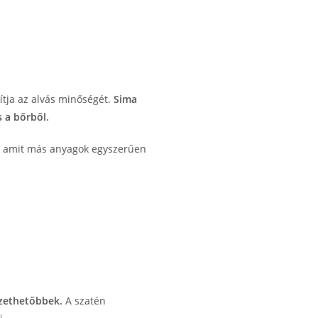
ítja az alvás minőségét.
Sima
s a bőrből.
r, amit más anyagok egyszerűen
izethetőbbek.
A szatén